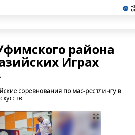
+2
О
Уфимского района
разийских Играх
в
йские соревнования по мас-рестлингу в
скусств