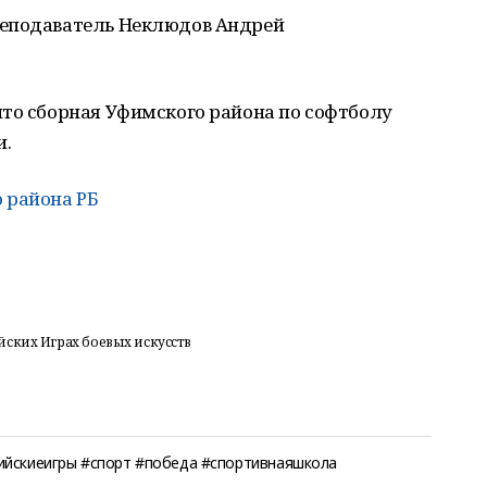
реподаватель Неклюдов Андрей
то сборная Уфимского района по софтболу
и.
 района РБ
ских Играх боевых искусств
ийскиеигры #спорт #победа #спортивнаяшкола