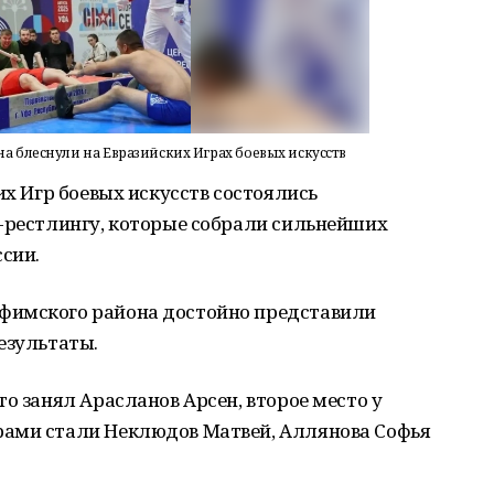
 блеснули на Евразийских Играх боевых искусств
их Игр боевых искусств состоялись
с-рестлингу, которые собрали сильнейших
ссии.
фимского района достойно представили
езультаты.
о занял Арасланов Арсен, второе место у
рами стали Неклюдов Матвей, Аллянова Софья