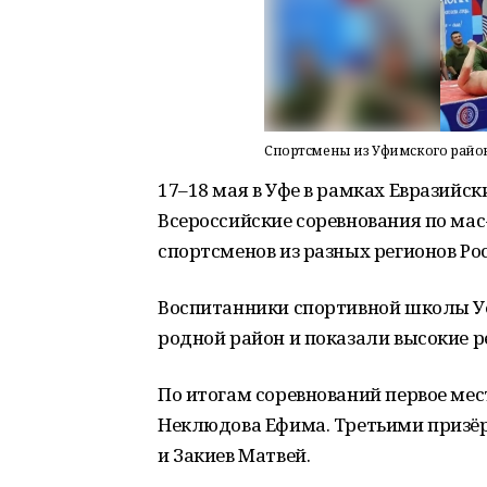
Спортсмены из Уфимского района
17–18 мая в Уфе в рамках Евразийск
Всероссийские соревнования по ма
спортсменов из разных регионов Ро
Воспитанники спортивной школы У
родной район и показали высокие р
По итогам соревнований первое мест
Неклюдова Ефима. Третьими призё
и Закиев Матвей.