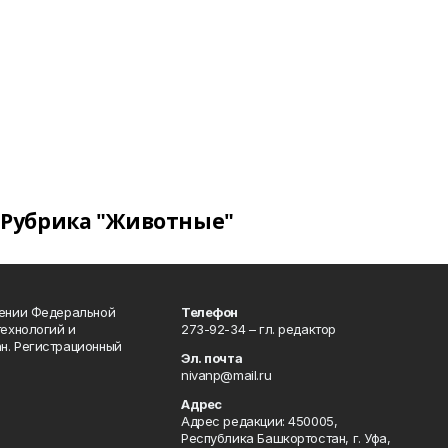
Рубрика "Животные"
лении Федеральной
Телефон
технологий и
273-92-34 – гл. редактор
н. Регистрационный
Эл. почта
nivanp@mail.ru
Адрес
Адрес редакции: 450005,
Республика Башкортостан, г. Уфа,