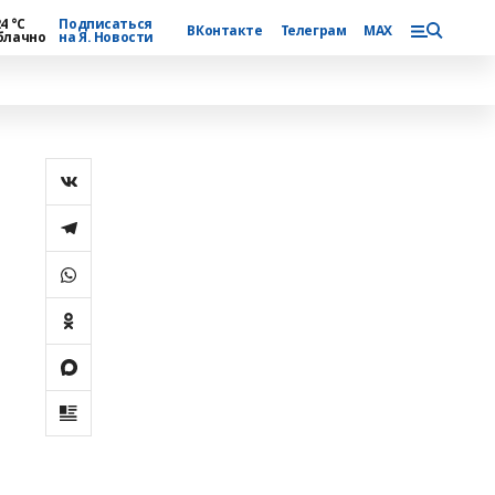
4 °С
Подписаться
ВКонтакте
Телеграм
MAX
блачно
на Я. Новости