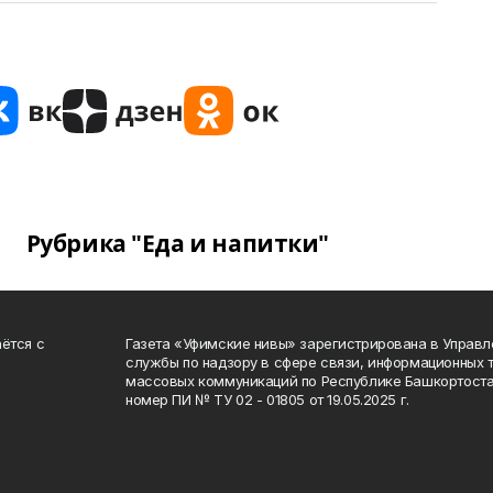
Рубрика "Еда и напитки"
ётся с
Газета «Уфимские нивы» зарегистрирована в Управ
службы по надзору в сфере связи, информационных 
массовых коммуникаций по Республике Башкортоста
номер ПИ № ТУ 02 - 01805 от 19.05.2025 г.