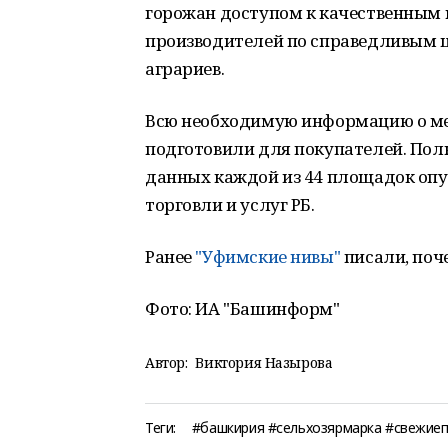
горожан доступом к качественным
производителей по справедливым ц
аграриев.
Всю необходимую информацию о ме
подготовили для покупателей. Пол
данных каждой из 44 площадок опу
торговли и услуг РБ.
Ранее
"Уфимские нивы"
писали, поче
Фото: ИА "Башинформ"
Автор:
Виктория Назырова
Теги:
#башкирия #сельхозярмарка #свежие