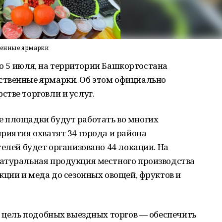
твенные ярмарки
3 по 5 июля, на территории Башкортостана
ственные ярмарки. Об этом официально
тве торговли и услуг.
 площадки будут работать во многих
риятия охватят 34 города и района
телей будет организовано 44 локации. На
атуральная продукция местного производства
кции и меда до сезонных овощей, фруктов и
я цель подобных выездных торгов — обеспечить