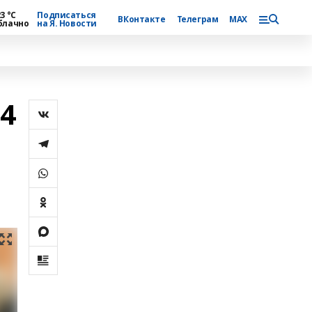
3 °С
Подписаться
ВКонтакте
Телеграм
MAX
блачно
на Я. Новости
44