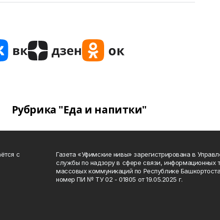
Рубрика "Еда и напитки"
ётся с
Газета «Уфимские нивы» зарегистрирована в Управ
службы по надзору в сфере связи, информационных 
массовых коммуникаций по Республике Башкортоста
номер ПИ № ТУ 02 - 01805 от 19.05.2025 г.