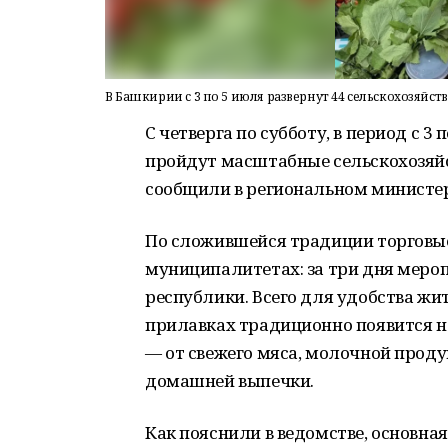
В Башкирии с 3 по 5 июля развернут 44 сельскохозяйс
С четверга по субботу, в период с 
пройдут масштабные сельскохозяй
сообщили в региональном министерс
По сложившейся традиции торговые
муниципалитетах: за три дня мероп
республики. Всего для удобства жи
прилавках традиционно появится н
— от свежего мяса, молочной проду
домашней выпечки.
Как пояснили в ведомстве, основна