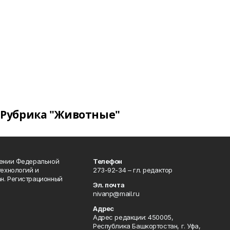
Рубрика "Животные"
лении Федеральной
Телефон
технологий и
273-92-34 – гл. редактор
н. Регистрационный
Эл. почта
nivanp@mail.ru
Адрес
Адрес редакции: 450005,
Республика Башкортостан, г. Уфа,