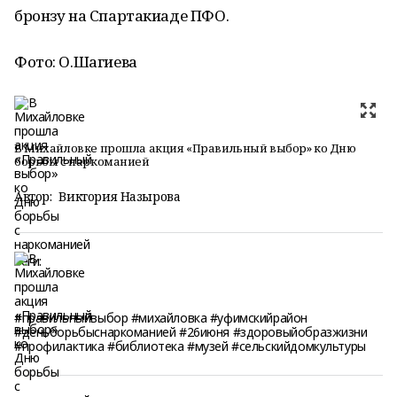
бронзу на Спартакиаде ПФО.
Фото: О.Шагиева
В Михайловке прошла акция «Правильный выбор» ко Дню
борьбы с наркоманией
Автор:
Виктория Назырова
Теги:
#правильныйвыбор #михайловка #уфимскийрайон
#деньборьбыснаркоманией #26июня #здоровыйобразжизни
#профилактика #библиотека #музей #сельскийдомкультуры