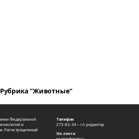
Рубрика "Животные"
лении Федеральной
Телефон
технологий и
273-92-34 – гл. редактор
н. Регистрационный
Эл. почта
nivanp@mail.ru