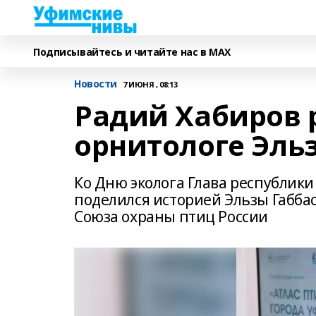
Подписывайтесь и читайте нас в MAX
Новости
7 ИЮНЯ , 08:13
Радий Хабиров 
орнитологе Эль
Ко Дню эколога Глава республик
поделился историей Эльзы Габба
Союза охраны птиц России