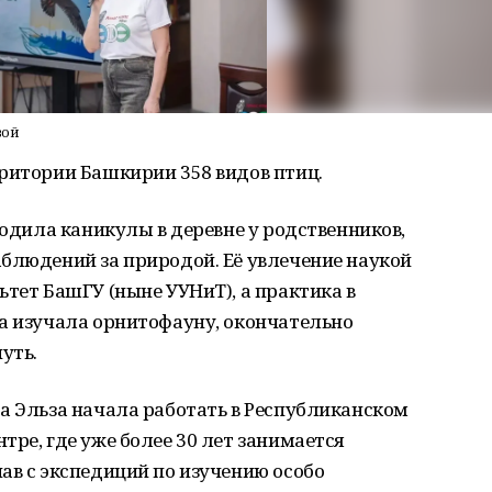
вой
ритории Башкирии 358 видов птиц.
водила каникулы в деревне у родственников,
блюдений за природой. Её увлечение наукой
ьтет БашГУ (ныне УУНиТ), а практика в
на изучала орнитофауну, окончательно
уть.
а Эльза начала работать в Республиканском
тре, где уже более 30 лет занимается
ав с экспедиций по изучению особо