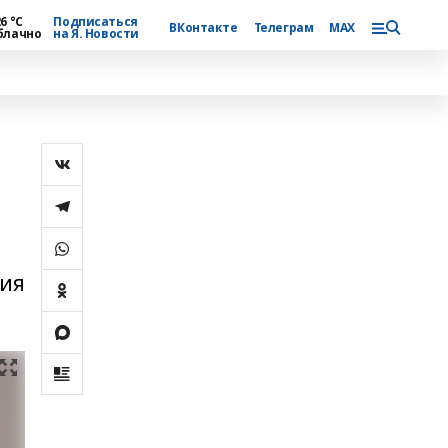
6 °С
Подписаться
ВКонтакте
Телеграм
MAX
блачно
на Я. Новости
ния