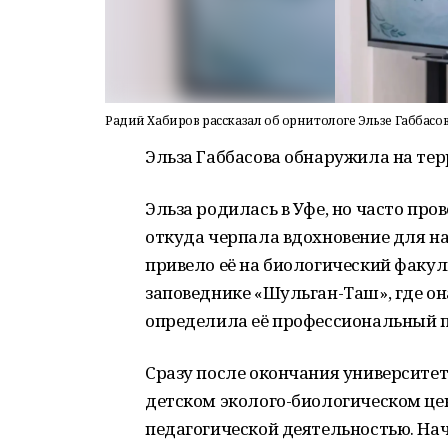
Радий Хабиров рассказал об орнитологе Эльзе Габбасо
Эльза Габбасова обнаружила на тер
Эльза родилась в Уфе, но часто про
откуда черпала вдохновение для на
привело её на биологический факул
заповеднике «Шульган-Таш», где о
определила её профессиональный п
Сразу после окончания университет
детском эколого-биологическом цен
педагогической деятельностью. Нач