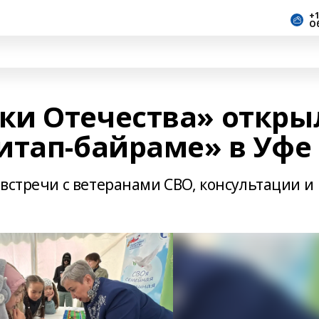
+1
О
и Отечества» откры
итап-байраме» в Уфе
встречи с ветеранами СВО, консультации и