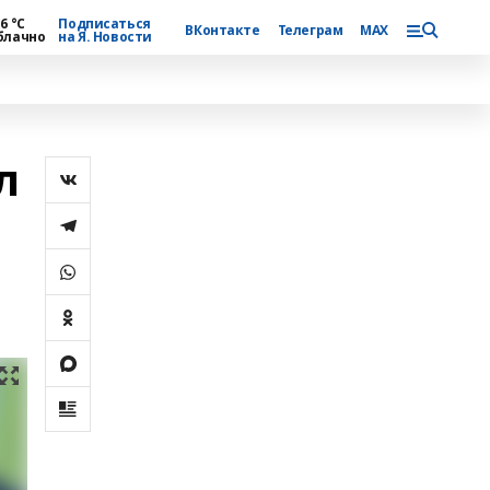
6 °С
Подписаться
ВКонтакте
Телеграм
MAX
блачно
на Я. Новости
л