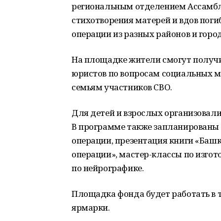
региональным отделением Ассамбле
стихотворения матерей и вдов пог
операции из разных районов и горо
На площадке жители смогут получи
юристов по вопросам социальных м
семьям участников СВО.
Для детей и взрослых организовали
В программе также запланированы 
операции, презентация книги «Башк
операции», мастер-классы по изго
по нейрографике.
Площадка фонда будет работать в 
ярмарки.