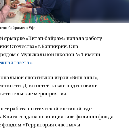
тап-байраме» в Уфе
й ярмарке «Китап-байрам» начала работу
ки Отечества» в Башкирии. Она
 рядом с Музыкальной школой № 1 имени
жная газета»
.
нальной спортивной игрой «Биш ашыҡ»,
еткости. Для гостей также подготовили
светительские мероприятия.
ет работа поэтической гостиной, где
». Книга создана по инициативе филиала фонда
с фондом «Территория счастья» и