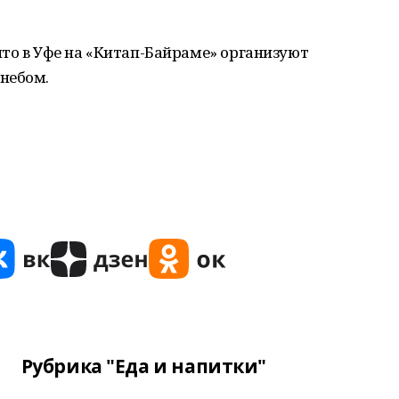
то в Уфе на «Китап-Байраме» организуют
небом.
Рубрика "Еда и напитки"