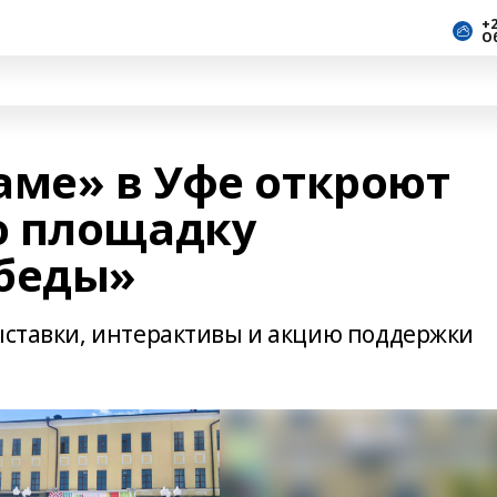
+2
О
аме» в Уфе откроют
ю площадку
обеды»
выставки, интерактивы и акцию поддержки