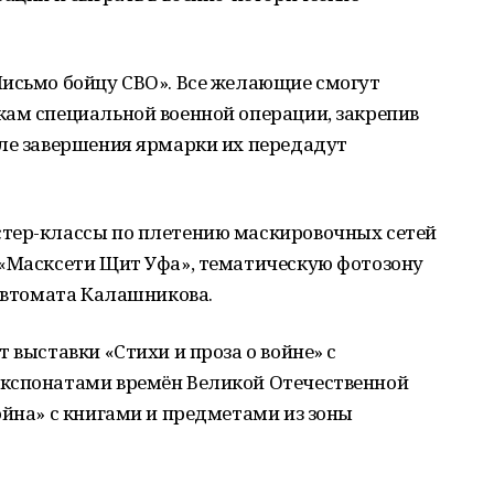
Письмо бойцу СВО». Все желающие смогут
кам специальной военной операции, закрепив
сле завершения ярмарки их передадут
тер-классы по плетению маскировочных сетей
 «Масксети Щит Уфа», тематическую фотозону
 автомата Калашникова.
 выставки «Стихи и проза о войне» с
экспонатами времён Великой Отечественной
ойна» с книгами и предметами из зоны