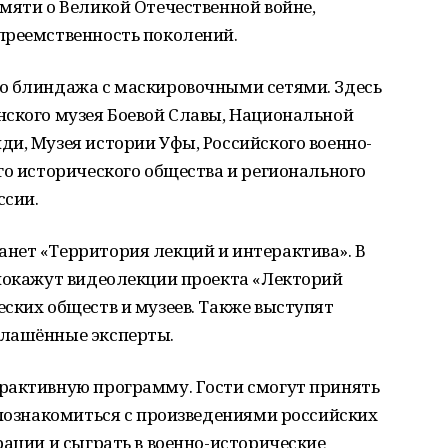
мяти о Великой Отечественной войне,
преемственность поколений.
о блиндажа с маскировочными сетями. Здесь
нского музея Боевой Славы, Национальной
и, Музея истории Уфы, Российского военно-
го исторического общества и регионального
ссии.
нет «Территория лекций и интерактива». В
 покажут видеолекции проекта «Лекторий
ских обществ и музеев. Также выступят
глашённые эксперты.
рактивную программу. Гости смогут принять
 познакомиться с произведениями российских
рации и сыграть в военно-исторические