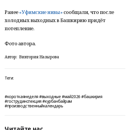
Ранее
«Уфимские нивы»
сообщали, что после
холодных выходных в Башкирию придёт
потепление.
Фото автора.
Автор:
Виктория Назырова
Теги:
#короткаянеделя #выходные #май2026 #башкирия
#гострудинспекция #курбанбайрам
#производственныйкалендарь
Читайте нас