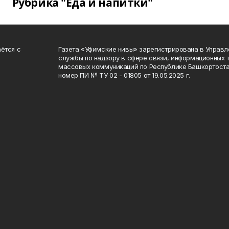
Рубрика "Еда и напитки"
ётся с
Газета «Уфимские нивы» зарегистрирована в Управ
службы по надзору в сфере связи, информационных 
массовых коммуникаций по Республике Башкортоста
номер ПИ № ТУ 02 - 01805 от 19.05.2025 г.