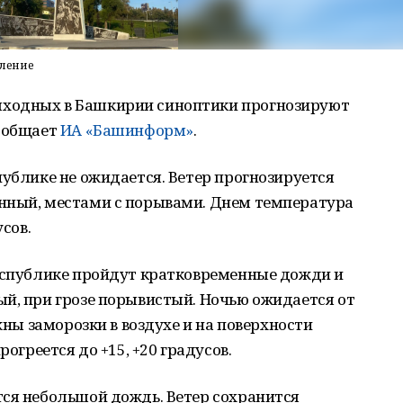
пление
ходных в Башкирии синоптики прогнозируют
сообщает
ИА «Башинформ»
.
публике не ожидается. Ветер прогнозируется
нный, местами с порывами. Днем температура
усов.
республике пройдут кратковременные дожди и
й, при грозе порывистый. Ночью ожидается от
ожны заморозки в воздухе и на поверхности
рогреется до +15, +20 градусов.
тся небольшой дождь. Ветер сохранится