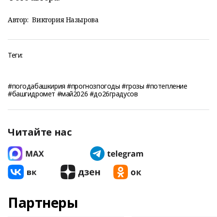
Автор:
Виктория Назырова
Теги:
#погодабашкирия #прогнозпогоды #грозы #потепление
#башгидромет #май2026 #до26градусов
Читайте нас
Партнеры