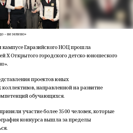
 – не зелено»
м кампусе Евразийского НОЦ прошла
й X Открытого городского детско-юношеского
но».
едставления проектов юных
 коллективов, направленной на развитие
компетенций обучающихся.
е приняли участие более 3500 человек, которые
еография конкурса вышла за пределы
ся.