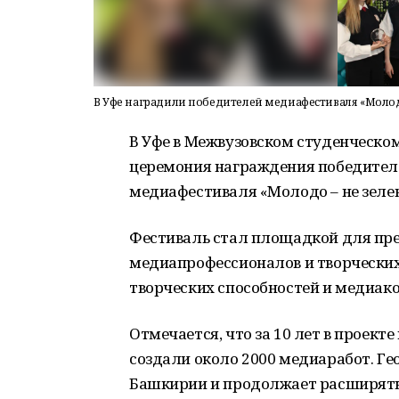
В Уфе наградили победителей медиафестиваля «Молодо
В Уфе в Межвузовском студенческо
церемония награждения победителе
медиафестиваля «Молодо – не зеле
Фестиваль стал площадкой для пр
медиапрофессионалов и творческих
творческих способностей и медиа
Отмечается, что за 10 лет в проект
создали около 2000 медиаработ. Г
Башкирии и продолжает расширять