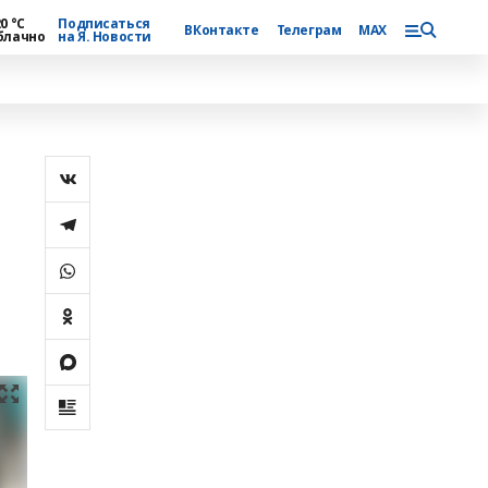
0 °С
Подписаться
ВКонтакте
Телеграм
MAX
блачно
на Я. Новости