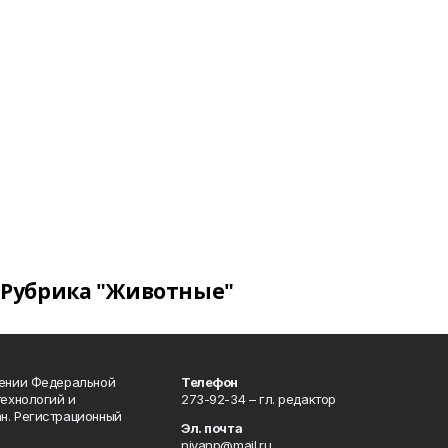
Рубрика "Животные"
лении Федеральной
Телефон
технологий и
273-92-34 – гл. редактор
н. Регистрационный
Эл. почта
nivanp@mail.ru