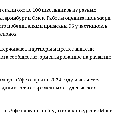
 стали около 100 школьников из разных
катеринбург и Омск. Работы оценивались жюри
ого победителями признаны 96 участников, в
гионов.
ддерживают партнеры и представители
кта сообщество, ориентированное на развитие
мпус в Уфе открыт в 2024 году и является
озданию сети современных студенческих
то в Уфе названы победители конкурсов «Мисс