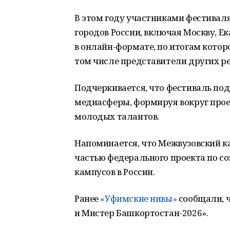
В этом году участниками фестиваля
городов России, включая Москву, Е
в онлайн-формате, по итогам котор
том числе представители других ре
Подчеркивается, что фестиваль по
медиасферы, формируя вокруг прое
молодых талантов.
Напоминается, что Межвузовский ка
частью федерального проекта по с
кампусов в России.
Ранее
«Уфимские нивы»
сообщали, ч
и Мистер Башкортостан-2026».