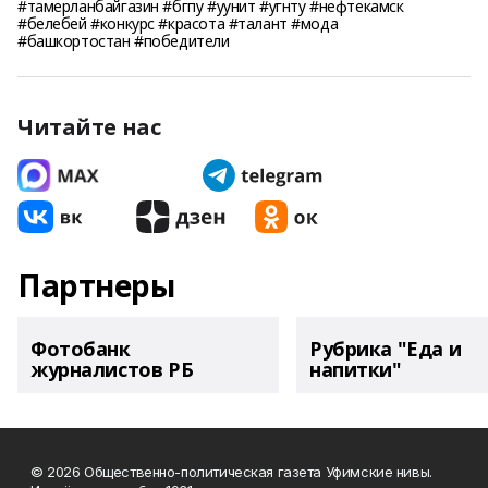
#тамерланбайгазин #бгпу #уунит #угнту #нефтекамск
#белебей #конкурс #красота #талант #мода
#башкортостан #победители
Читайте нас
Партнеры
Фотобанк
Рубрика "Еда и
журналистов РБ
напитки"
© 2026 Общественно-политическая газета Уфимские нивы.