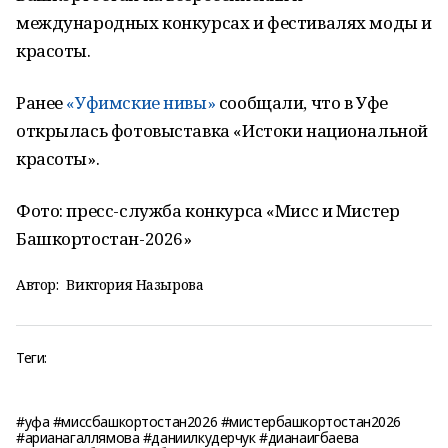
международных конкурсах и фестивалях моды и
красоты.
Ранее
«Уфимские нивы»
сообщали, что в Уфе
открылась фотовыставка «Истоки национальной
красоты».
Фото: пресс-служба конкурса «Мисс и Мистер
Башкортостан-2026»
Автор:
Виктория Назырова
Теги:
#уфа #миссбашкортостан2026 #мистербашкортостан2026
#арианагаллямова #даниилкудерчук #дианаигбаева