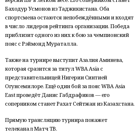
Баходур Усмонов из Таджикистана. Оба
спортсмена остаются непобеждёнными и входят
в число лидеров рейтинга организации. Победа
приблизит одного из них к бою за чемпионский
пояс с Рэймонд Мураталла.
Также на турнире выступит Азалия Аминева,
которая сразится за титул WBA Asia с
представительницей Нигерии Синтией
Огунсемилоре. Ещё один бой за пояс WBA Asia
East проведёт Данис Габдрафиков — его
соперником станет Рахат Сейтжан из Казахстана.
Прямую трансляцию турнира покажет
телеканал Матч ТВ.