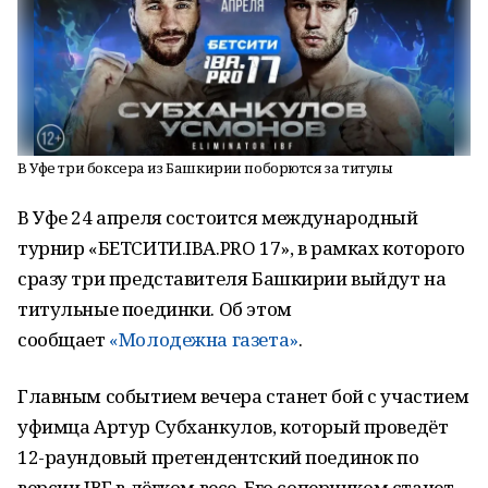
В Уфе три боксера из Башкирии поборются за титулы
В Уфе 24 апреля состоится международный
турнир «БЕТСИТИ.IBA.PRO 17», в рамках которого
сразу три представителя Башкирии выйдут на
титульные поединки. Об этом
сообщает
«Молодежна газета»
.
Главным событием вечера станет бой с участием
уфимца Артур Субханкулов, который проведёт
12-раундовый претендентский поединок по
версии IBF в лёгком весе. Его соперником станет