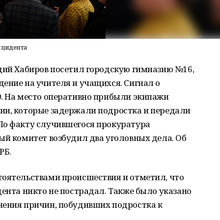
нцидента
адий Хабиров посетил городскую гимназию №16,
ение на учителя и учащихся. Сигнал о
0. На место оперативно прибыли экипажи
ии, которые задержали подростка и передали
По факту случившегося прокуратура
ый комитет возбудил два уголовных дела. Об
РБ.
тоятельствами происшествия и отметил, что
дента никто не пострадал. Также было указано
нения причин, побудивших подростка к