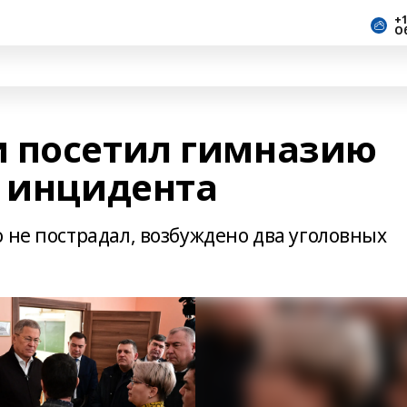
+1
О
 посетил гимназию
е инцидента
 не пострадал, возбуждено два уголовных