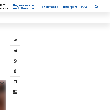
8 °С
Подписаться
ВКонтакте
Телеграм
MAX
блачно
на Я. Новости