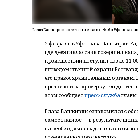
Глава Башкирии посетил гимназию №16 в Уфе после и
3 февраля в Уфе глава Башкирии Р
где девятиклассник совершил напад
происшествии поступил около 11:0
вневедомственной охраны Росгвард
его правоохранительным органам. 
организовала проверку, следственн
этом сообщает
пресс-служба
главы 
Глава Башкирии ознакомился с обс
самое главное — в результате инци
на необходимость детального выяс
совершению этого поступка.