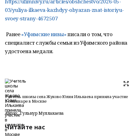
https://ufimnivy.ru/articles/obshchestvo/2026-05-
03/yuliya-ilkaeva-kazhdyy-obyazan-znat-istoriyu-
svoey-strany-4672507
Ранее
«Уфимские нивы»
писали о том, что
специалист службы семьи из Уфимского района
удостоена медали.
Учитель школы села Жуково Юлия Илькаева приняла участие
в семинаре в Москве
Автор:
Гульнур Муллакаева
Читайте нас