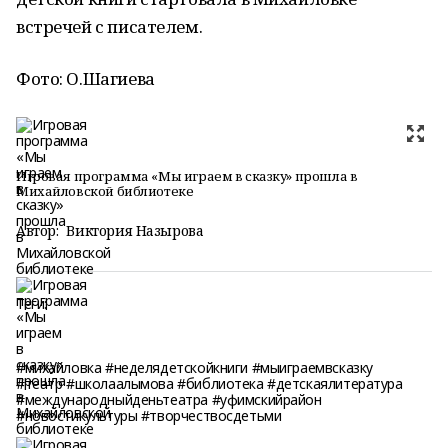
встречей с писателем.
Фото: О.Шагиева
Игровая программа «Мы играем в сказку» прошла в
Михайловской библиотеке
Автор:
Виктория Назырова
Теги:
#михайловка #неделядетскойкниги #мыиграемвсказку
#театр #школаалымова #библиотека #детскаялитература
#международныйденьтеатра #уфимскийрайон
#новостикультуры #творчествосдетьми