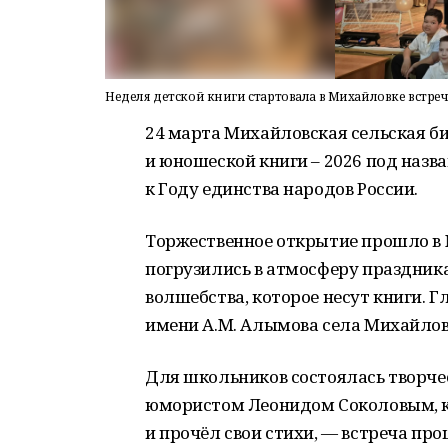
Неделя детской книги стартовала в Михайловке встреч
24 марта Михайловская сельская б
и юношеской книги – 2026 под наз
к Году единства народов России.
Торжественное открытие прошло в 
погрузились в атмосферу праздник
волшебства, которое несут книги.
имени А.М. Алымова села Михайлов
Для школьников состоялась творче
юмористом Леонидом Соколовым, к
и прочёл свои стихи, — встреча пр