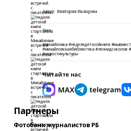
Автор:
Виктория Назырова
Теги:
#михайловка #неделядетскойкниги #мывмес
#михайловскаябиблиотека #леонидсоколов 
#новостикультуры
Читайте нас
Партнеры
Фотобанк журналистов РБ