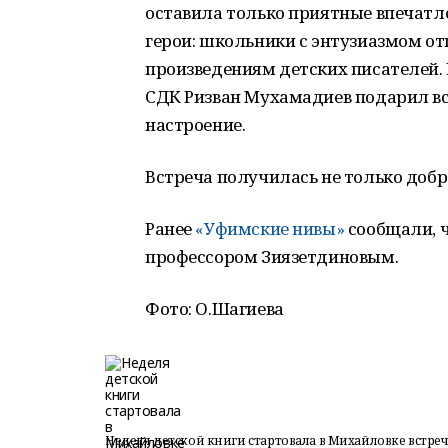
оставила только приятные впечатл
герои: школьники с энтузиазмом от
произведениям детских писателей.
СДК Ризван Мухамадиев подарил в
настроение.
Встреча получилась не только добро
Ранее
«Уфимские нивы»
сообщали, ч
профессором Зиязетдиновым.
Фото: О.Шагиева
Неделя детской книги стартовала в Михайловке встреч