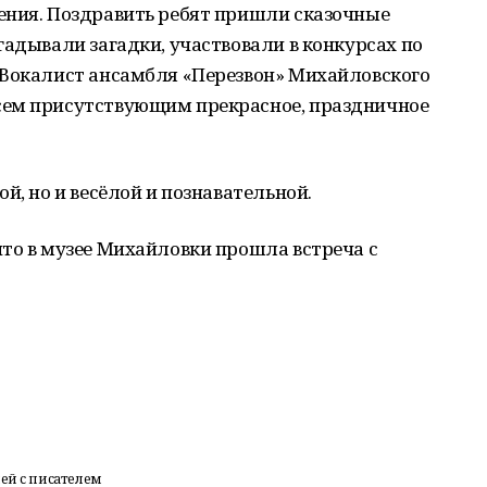
ения. Поздравить ребят пришли сказочные
гадывали загадки, участвовали в конкурсах по
 Вокалист ансамбля «Перезвон» Михайловского
сем присутствующим прекрасное, праздничное
й, но и весёлой и познавательной.
то в музее Михайловки прошла встреча с
ей с писателем