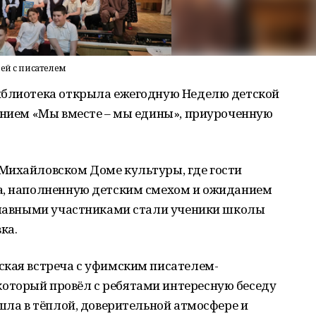
ей с писателем
иблиотека открыла ежегодную Неделю детской
ванием «Мы вместе – мы едины», приуроченную
Михайловском Доме культуры, где гости
а, наполненную детским смехом и ожиданием
 Главными участниками стали ученики школы
ка.
ская встреча с уфимским писателем-
оторый провёл с ребятами интересную беседу
ошла в тёплой, доверительной атмосфере и