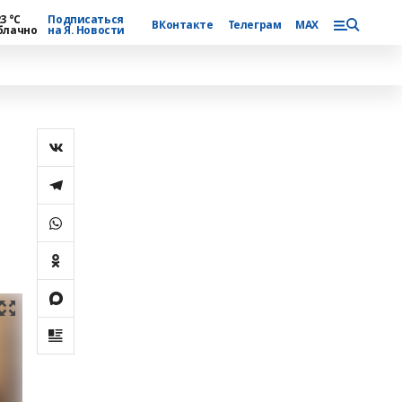
3 °С
Подписаться
ВКонтакте
Телеграм
MAX
блачно
на Я. Новости