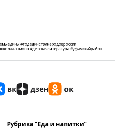
темыедины #годединстванародовроссии
#школаалымова #детскаялитература #уфимскийрайон
Рубрика "Еда и напитки"