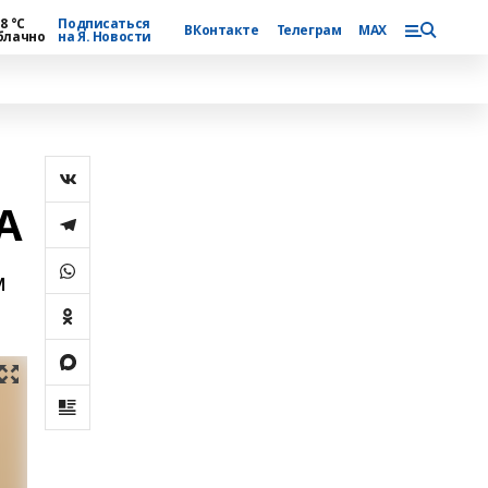
8 °С
Подписаться
ВКонтакте
Телеграм
MAX
блачно
на Я. Новости
А
м