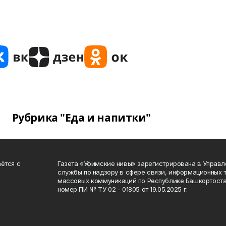
Рубрика "Еда и напитки"
ётся с
Газета «Уфимские нивы» зарегистрирована в Управ
службы по надзору в сфере связи, информационных 
массовых коммуникаций по Республике Башкортоста
номер ПИ № ТУ 02 - 01805 от 19.05.2025 г.