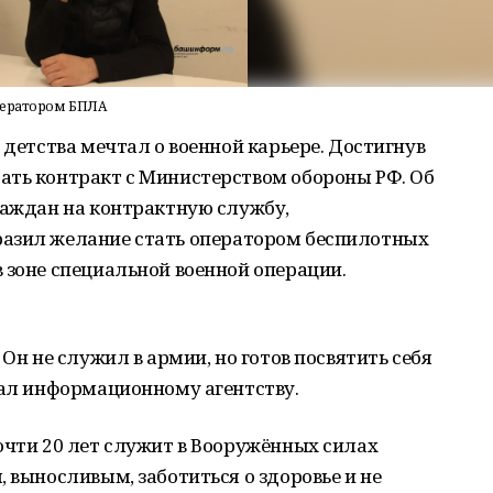
ператором БПЛА
 детства мечтал о военной карьере. Достигнув
ать контракт с Министерством обороны РФ. Об
раждан на контрактную службу,
разил желание стать оператором беспилотных
 зоне специальной военной операции.
 Он не служил в армии, но готов посвятить себя
зал информационному агентству.
очти 20 лет служит в Вооружённых силах
 выносливым, заботиться о здоровье и не