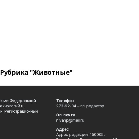
Рубрика "Животные"
лении Федеральной
Телефон
технологий и
273-92-34 – гл. редактор
н. Регистрационный
Эл. почта
nivanp@mail.ru
Адрес
Адрес редакции: 450005,