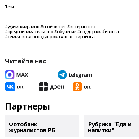
Теги:
#уфимскийрайон #свойбизнес #ветеранысво
#предпринимательство #обучение #поддержкабизнеса
#семьясво #господдержка #новостирайона
Читайте нас
Партнеры
Фотобанк
Рубрика "Еда и
журналистов РБ
напитки"