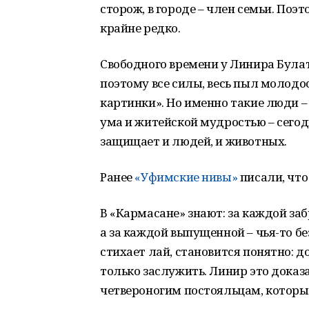
сторож, в городе – член семьи. П
крайне редко.
Свободного времени у Линира Булато
поэтому все силы, весь пыл молодос
картинки». Но именно такие люди 
ума и житейской мудростью – сего
защищает и людей, и животных.
Ранее
«Уфимские нивы»
писали, что
В «Кармасане» знают: за каждой за
а за каждой выпущенной – чья-то бе
стихает лай, становится понятно: до
только заслужить. Линир это доказа
четвероногим постояльцам, которы