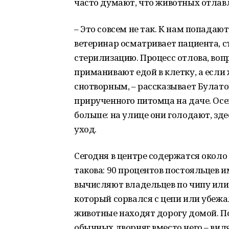
часто думают, что животных отлавл
– Это совсем не так. К нам попада
ветеринар осматривает пациента, с
стерилизацию. Процесс отлова, воп
приманивают едой в клетку, а если
снотворным, – рассказывает Булатов
прирученного питомца на даче. Ос
больше: на улице они голодают, зд
уход.
Сегодня в центре содержатся около 
такова: 90 процентов постояльцев 
вычисляют владельцев по чипу или
который сорвался с цепи или убежа
животные находят дорогу домой. П
обычных дворняг вместо него – вил