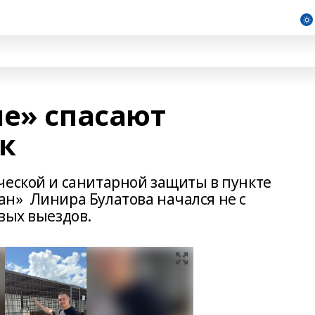
не» спасают
к
ческой и санитарной защиты в пункте
н» Линира Булатова начался не с
вых выездов.