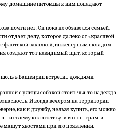
оэтому домашние питомцы к ним попадают
ва почти нет. Он пока не обзавелся семьей,
ти отдает делу, которое далеко от «красивой
– с флотской закалкой, инженерным складом
дня создают тот невидимый щит, который
 июль в Башкирии встретит дождями.
бранной с улицы собакой стоит чья-то надежда,
зопасность. И когда вечером на территории
верие, как и дружбу, нельзя купить, его можно
л – и своему коллективу, и волонтерам, и
е машут хвостами при его появлении.