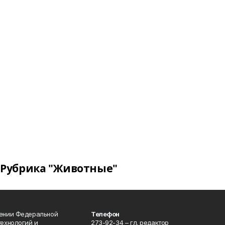
Рубрика "Животные"
лении Федеральной
Телефон
технологий и
273-92-34 – гл. редактор