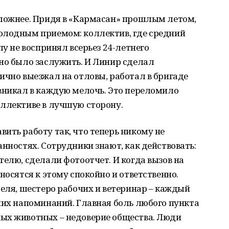
сложнее. Придя в «Кармасан» прошлым летом,
олодным приемом: коллектив, где средний
лу не воспринял всерьез 24-летнего
но было заслужить. И Линир сделал
ично выезжал на отловы, работал в бригаде
 вникал в каждую мелочь. Это переломило
оллективе в лучшую сторону.
ить работу так, что теперь никому не
анностях. Сотрудники знают, как действовать:
телю, сделали фотоотчет. И когда вызов на
носятся к этому спокойно и ответственно.
теля, шестеро рабочих и ветеринар – каждый
них напоминаний. Главная боль любого пункта
ых животных – недоверие общества. Люди