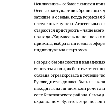
Исключение – собаки с явными приз
Осенью наступает пик брошенных да
затишье, а осенью, когда кормовая б
населенные пункты. Агрессивных ос
стараются пристроить – чаще всего
полгода «Кармасан» нашел новых х
приехать, выбрать питомца и оформ
индивидуальная карточка.
Говоря о безопасности и нападения
виноваты люди, их безответственнос
обязана отреагировать в течение че
Руководитель должен быть на связи 
находятся на личном контроле гла
селе Благоварского района. Семья д
охранял дом. Булатов хорошо поним