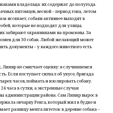
наками владельца: их содержат до полугода.
чных питомцев, весной – период гона, летом
аза иссякает, собаки активнее выходят в
обей, которые не подходят для улицы,
 их забирают охранниками на промзоны. За
озяев для 30 собак. Любой желающий может
ить документы – у каждого животного есть
х, Линир не смягчает оценку: в случившемся
ть. Если поступает сигнал об укусе, бригада
тырех часов, поймать и изолировать собаку.
24 часа в сутки, а экстренные случаи
вы администрации района. Сам Линир вырос в
ержала овчарку Рекса, который жил в будке и
ает разницу менталитетов: в деревне собака –