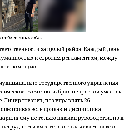
сают бездомных собак
 ответственности за целый район. Каждый день
гуманностью и строгим регламентом, между
ьной помощью.
 муниципально-государственного управления
ссической схеме, но выбрал непростой участок
, Линир говорит, что управлять 26
ще: приказ есть приказ, и дисциплина
арила ему не только навыки руководства, но и
шь трудности вместе, это сплачивает на всю