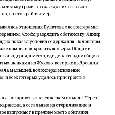
владельцу грозит штраф до шести тысяч
л, но это крайняя мера.
ывались отношения Булатова с волонтерами:
озрением. Чтобы разрядить обстановку, Линир
лядно показал условия содержания. Волонтеры
 даже помогли покрасить вольеры. Общими
не живодерня, а место, где делают одну общую
пятью щенками из Жуково, которых выбросили
брала малышей, волонтеры мгновенно
, и всех пятерых удалось пристроить в
н» – не приют в классическом смысле. Через
а карантин, а остальные на стерилизацию и
ое выпускают в прежнее место обитания.