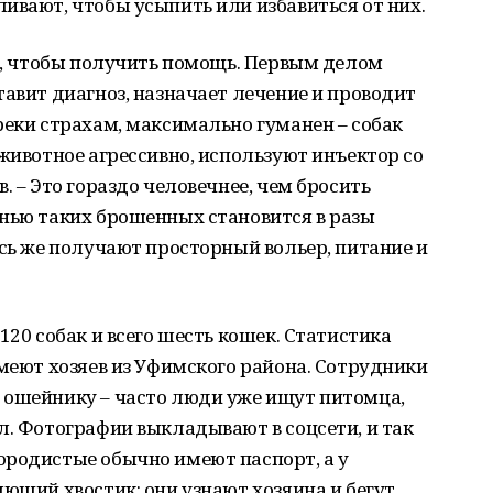
ивают, чтобы усыпить или избавиться от них.
ют, чтобы получить помощь. Первым делом
тавит диагноз, назначает лечение и проводит
реки страхам, максимально гуманен – собак
 животное агрессивно, используют инъектор со
. – Это гораздо человечнее, чем бросить
енью таких брошенных становится в разы
есь же получают просторный вольер, питание и
120 собак и всего шесть кошек. Статистика
имеют хозяев из Уфимского района. Сотрудники
 ошейнику – часто люди уже ищут питомца,
л. Фотографии выкладывают в соцсети, и так
ородистые обычно имеют паспорт, а у
яющий хвостик: они узнают хозяина и бегут