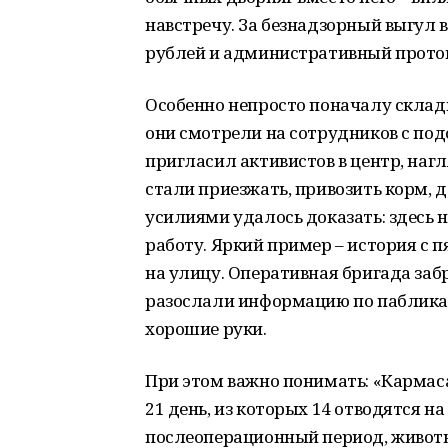
навстречу. За безнадзорный выгул 
рублей и административный протоко
Особенно непросто поначалу склад
они смотрели на сотрудников с под
пригласил активистов в центр, наг
стали приезжать, привозить корм,
усилиями удалось доказать: здесь 
работу. Яркий пример – история с 
на улицу. Оперативная бригада за
разослали информацию по пабликам
хорошие руки.
При этом важно понимать: «Кармаса
21 день, из которых 14 отводятся н
послеоперационный период, животн