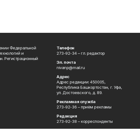
лении Федеральной
Телефон
технологий и
273-92-34 – гл. редактор
н. Регистрационный
Эл. почта
nivanp@mail.ru
Адрес
Адрес редакции: 450005,
Республика Башкортостан, г. Уфа,
ул. Достоевского, д. 89.
Рекламная служба
273-92-36 – приём рекламы
Редакция
273-92-38 – корреспонденты
Приемная
273-92-36 – бухгалтерия