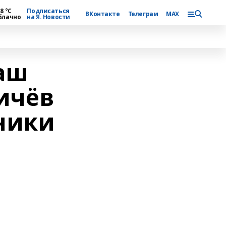
8 °С
Подписаться
ВКонтакте
Телеграм
MAX
блачно
на Я. Новости
аш
ичёв
ники