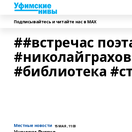
Подписывайтесь и читайте нас в MAX
##встречас поэ
#николайграхо
#библиотека #с
Местные новости
15 МАЯ , 11:03