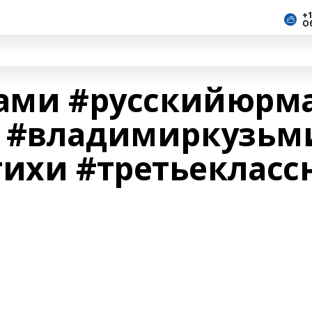
+1
О
тами #русскийюрм
в #владимиркузьм
тихи #третьекласс