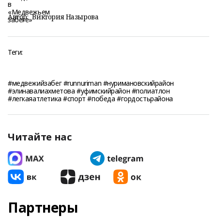
Автор:
Виктория Назырова
Теги:
#медвежийзабег #runnuriman #нуримановскийрайон
#элинавалиахметова #уфимскийрайон #полиатлон
#легкаяатлетика #спорт #победа #гордостьрайона
Читайте нас
Партнеры