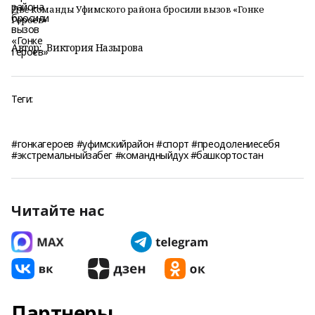
Две команды Уфимского района бросили вызов «Гонке
Героев»
Автор:
Виктория Назырова
Теги:
#гонкагероев #уфимскийрайон #спорт #преодолениесебя
#экстремальныйзабег #командныйдух #башкортостан
Читайте нас
Партнеры