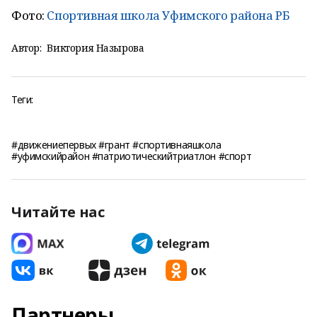
Фото:
Спортивная школа Уфимского района РБ
Автор:
Виктория Назырова
Теги:
#движениепервых #грант #спортивнаяшкола
#уфимскийрайон #патриотическийтриатлон #спорт
Читайте нас
Партнеры