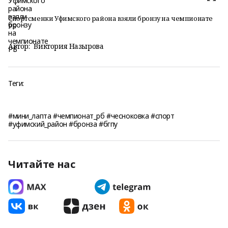
Спортсменки Уфимского района взяли бронзу на чемпионате
РБ
Автор:
Виктория Назырова
Теги:
#мини_лапта #чемпионат_рб #чесноковка #спорт
#уфимский_район #бронза #бгпу
Читайте нас