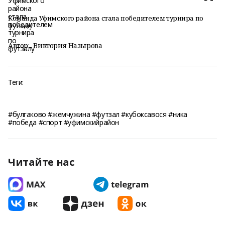
Команда Уфимского района стала победителем турнира по
футзалу
Автор:
Виктория Назырова
Теги:
#булгаково #жемчужина #футзал #кубоксавося #ника
#победа #спорт #уфимскийрайон
Читайте нас