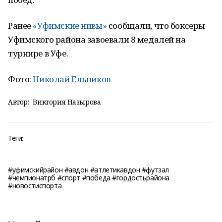
Ранее
«Уфимские нивы»
сообщали, что боксеры
Уфимского района завоевали 8 медалей на
турнире в Уфе.
Фото:
Николай Ельников
Автор:
Виктория Назырова
Теги:
#уфимскийрайон #авдон #атлетикавдон #футзал
#чемпионатрб #спорт #победа #гордостьрайона
#новостиспорта