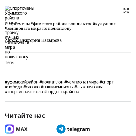
Спортсмены Уфимского района вошли в тройку лучших
Чемпионата мира по полиатлону
Автор:
Виктория Назырова
Теги:
#уфимскийрайон #полиатлон #чемпионатмира #спорт
#победа #сасово #нашичемпионы #лыжнаягонка
#спортивнаяшкола #гордостьрайона
Читайте нас