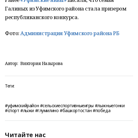
Галиных из Уфимского района стала призером
республиканского конкурса.
Фото:
Администрация Уфимского района РБ
Автор:
Виктория Назырова
Теги:
#уфимскийрайон #сельскиеспортивныеигры #лыжныегонки
#спорт #лыжи #глумилино #башкортостан #победа
Читайте нас