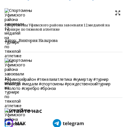
Спортсмены Уфимского района завоевали 12 медалей на
турнире по тяжелой атлетике
Автор:
Виктория Назырова
Теги:
#уфимскийрайон #тяжелаяатлетика #кумертау #турнир
#победа #медали #спортсмены #рождественскийтурнир
#золото #серебро #бронза
Читайте нас