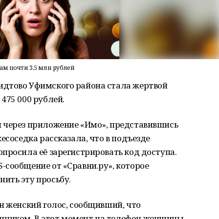
м почти 3,5 млн рублей
идтово Уфимского района стала жертвой
475 000 рублей.
 через приложение «Имо», представившись
есоседка рассказала, что в подъезде
просила её зарегистрировать код доступа.
-сообщение от «Сравни.ру», которое
ить эту просьбу.
н женский голос, сообщивший, что
ником. В этот момент на телефон женщины