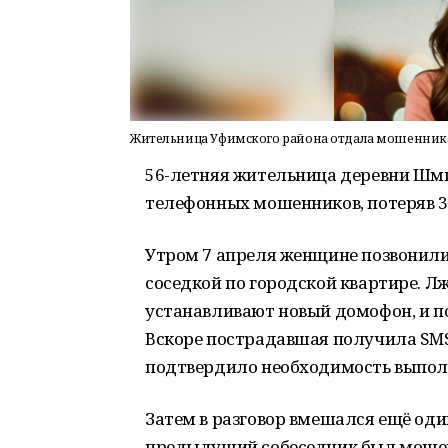
Жительница Уфимского района отдала мошенника
56-летняя жительница деревни Шм
телефонных мошенников, потеряв 3 
Утром 7 апреля женщине позвонили
соседкой по городской квартире. Лж
устанавливают новый домофон, и по
Вскоре пострадавшая получила SMS
подтвердило необходимость выполн
Затем в разговор вмешался ещё оди
предыдущий собеседник был мошен