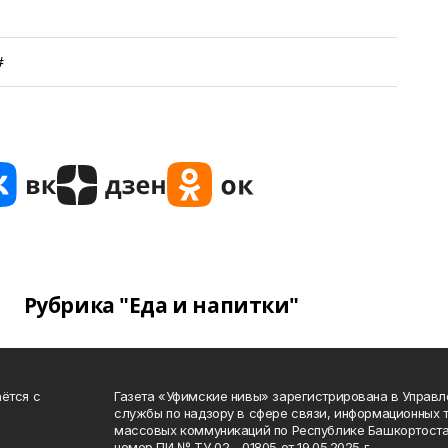
#
Рубрика "Еда и напитки"
ётся с
Газета «Уфимские нивы» зарегистрирована в Управ
службы по надзору в сфере связи, информационных 
массовых коммуникаций по Республике Башкортоста
номер ПИ № ТУ 02 - 01805 от 19.05.2025 г.