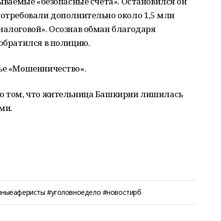
зываемые «безопасные счета». Остановился он
потребовали дополнительно около 1,5 млн
налоговой». Осознав обман благодаря
 обратился в полицию.
ье «Мошенничество».
о том, что ж
ительница Башкирии лишилась
ми.
ныеаферисты #уголовноедело #новостирб