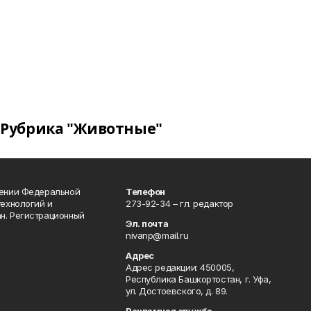
Рубрика "Животные"
лении Федеральной
Телефон
технологий и
273-92-34 – гл. редактор
н. Регистрационный
Эл. почта
nivanp@mail.ru
Адрес
Адрес редакции: 450005,
Республика Башкортостан, г. Уфа,
ул. Достоевского, д. 89.