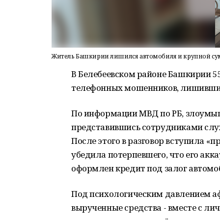
Житель Башкирии лишился автомобиля и крупной су
В Белебеевском районе Башкирии 5
телефонных мошенников, лишившись
По информации МВД по РБ, злоумы
представившись сотрудниками служ
После этого в разговор вступила «
убедила потерпевшего, что его акка
оформлен кредит под залог автомо
Под психологическим давлением аф
вырученные средства - вместе с л