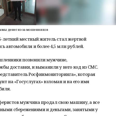
ммы денег из-за мошенников
5-летний местный житель стал жертвой
 автомобиля и более 4,5 млн рублей.
шленники позвонили мужчине,
бы доставки, и выманили у него код из СМС.
представитель Росфинмониторинга», которая
унт на «Госуслугах» взломан и на его имя
биля.
еристов мужчина продал свою машину, а все
ичными сбережениями и деньгами, занятыми у