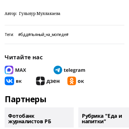
Автор:
Гульнур Муллакаева
Теги:
#бдд#пьяный_на_мопеде#
Читайте нас
Партнеры
Фотобанк
Рубрика "Еда и
журналистов РБ
напитки"