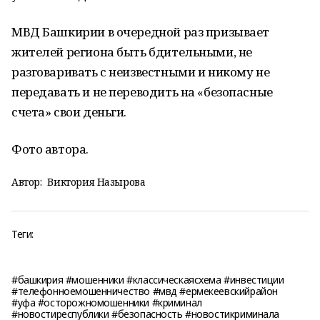
МВД Башкирии в очередной раз призывает
жителей региона быть бдительными, не
разговаривать с неизвестными и никому не
передавать и не переводить на «безопасные
счета» свои деньги.
Фото автора.
Автор:
Виктория Назырова
Теги:
#башкирия #мошенники #классическаясхема #инвестиции
#телефонноемошенничество #мвд #ермекеевскийрайон
#уфа #осторожномошенники #криминал
#новостиреспублики #безопасность #новостикриминала