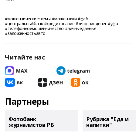
#мошенническиесхемы #мошенники #фсб
#центральныйбанк #кредитование #хищениеденег #уфа
#телефонноемошенничество #личныеданные
#заложенностьавто
Читайте нас
Партнеры
Фотобанк
Рубрика "Еда и
журналистов РБ
напитки"