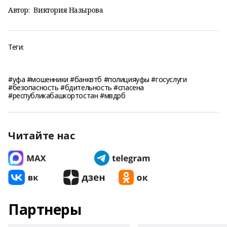
Автор:
Виктория Назырова
Теги:
#уфа #мошенники #банквтб #полицияуфы #госуслуги
#безопасность #бдительность #спасена
#республикабашкортостан #мвдрб
Читайте нас
Партнеры