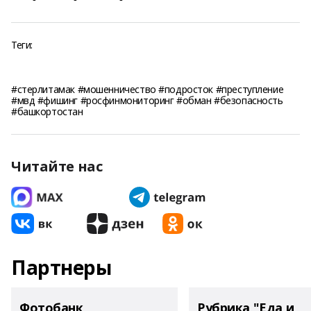
Теги:
#стерлитамак #мошенничество #подросток #преступление
#мвд #фишинг #росфинмониторинг #обман #безопасность
#башкортостан
Читайте нас
Партнеры
Фотобанк
Рубрика "Еда и