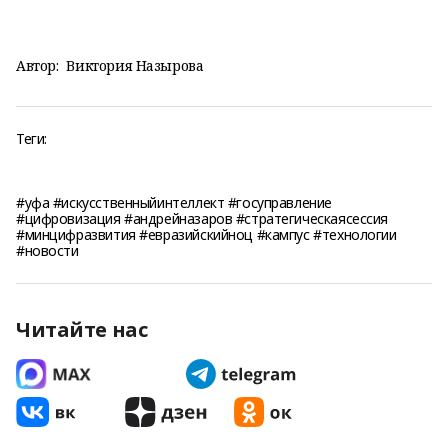
Автор:
Виктория Назырова
Теги:
#уфа #искусственныйинтеллект #госуправление
#цифровизация #андрейназаров #стратегическаясессия
#минцифразвития #евразийскийноц #кампус #технологии
#новости
Читайте нас