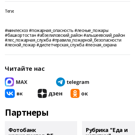
Теги:
#минлесхоз #пожарная_опасность #лесные_пожары
#башкортостан #абзелиловский_район #альшеевский_район
#лес_пожарная_служба #правила_пожарной_безопасности
#лесной_пожар #диспетчерская_служба #лесная_охрана
Читайте нас
Партнеры
Фотобанк
Рубрика "Еда и