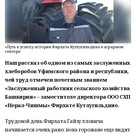
«Путь к успеху: история Фирхата Кутлугильдина в аграрном
секторе
Наш рассказ об одном из самых заслуженных
хлеборобов Уфимского района и республики,
чей труд отмечен почетным званием
«Заслуженный работник сельского хозяйства
Башкирии» – заместителе директора ООО СХП
«Нерал-Чишмы» Фирхате Кутлугильдине.
Трудовой день Фирхата Гайзулловича
начинается очень рано: пока горожане еще видят