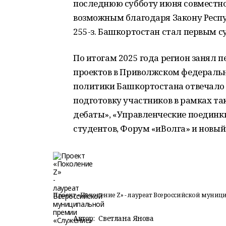
последнюю субботу июня совместно
возможным благодаря Закону Респу
255-з. Башкортостан стал первым с
По итогам 2025 года регион занял 
проектов в Приволжском федераль
политики Башкортостана отвечало 
подготовку участников в рамках та
дебаты», «Управленческие поедин
студентов, Форум «иВолга» и новы
Проект «Поколение Z» - лауреат Всероссийской муни
Автор:
Светлана Янова