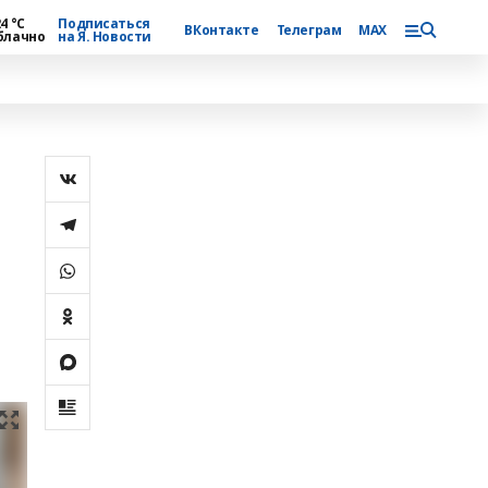
4 °С
Подписаться
ВКонтакте
Телеграм
MAX
блачно
на Я. Новости