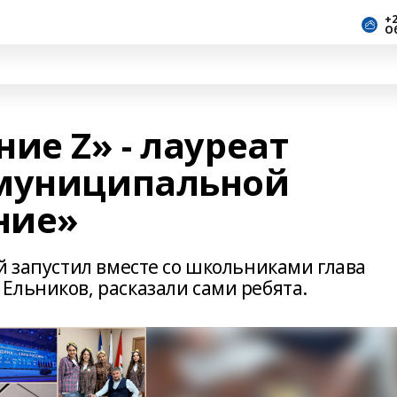
+2
О
ие Z» - лауреат
 муниципальной
ние»
й запустил вместе со школьниками глава
льников, расказали сами ребята.