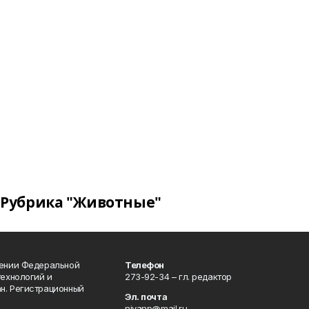
Рубрика "Животные"
лении Федеральной
Телефон
технологий и
273-92-34 – гл. редактор
н. Регистрационный
Эл. почта
nivanp@mail.ru