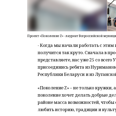
Проект «Поколение Z» - лауреат Всероссийской муни
- Когда мы начали работать с этим 
получится так круто. Сначала в про
представляете, нас уже 25 со всего 
присоединись ребята из Нуримановс
Республики Беларуси и из Луганск
«Поколение Z» – не только кружки, 
поколение хочет делать добрые дел
районе масса возможностей, чтобы
любить историю, традиции и культу