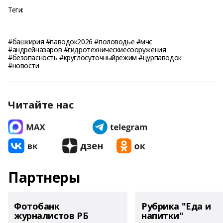
Теги:
#башкирия #паводок2026 #половодье #мчс
#андрейназаров #гидротехническиесооружения
#безопасность #круглосуточныйрежим #цурпаводок
#новости
Читайте нас
Партнеры
Фотобанк
Рубрика "Еда и
журналистов РБ
напитки"