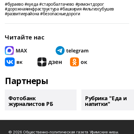
#бураево #куеда #старобалтачево #ремонтдорог
#дорожнаяинфраструктура #башкирия #ильгизсубушев
#развитиерайона #безопасныедороги
Читайте нас
Партнеры
Фотобанк
Рубрика "Еда и
журналистов РБ
напитки"
© 2026 Общественно-политическая газета Уфимские нивы.