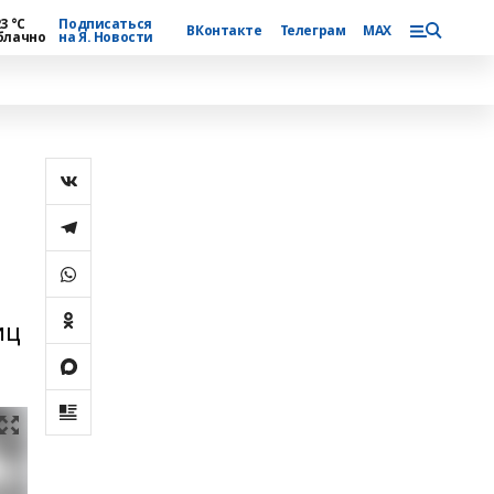
3 °С
Подписаться
ВКонтакте
Телеграм
MAX
блачно
на Я. Новости
иц