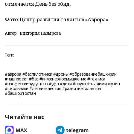
отмечается День без обид.
Фото:
Центр развития талантов «Аврора»
Автор:
Виктория Назырова
Теги:
#аврора #беспилотники #дроны #образованиебашкирии
#нацпроект #бас #инженерноемышление #техника
#профессиибудущего #уфа #дети #наука #владимирпутин
#школьники #летниезанятия #развитиеталантов
#башкортостан
Читайте нас