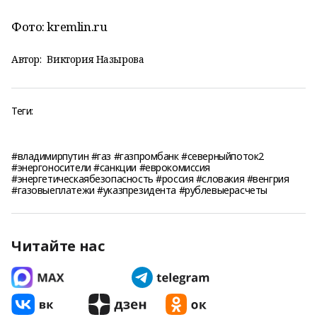
Фото: kremlin.ru
Автор:
Виктория Назырова
Теги:
#владимирпутин #газ #газпромбанк #северныйпоток2
#энергоносители #санкции #еврокомиссия
#энергетическаябезопасность #россия #словакия #венгрия
#газовыеплатежи #указпрезидента #рублевыерасчеты
Читайте нас