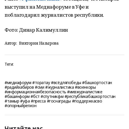
выступил на Медиафоруме в Уфе и
поблагодарил журналистов республики.
Фото: Динар Калимуллин
Автор:
Виктория Назырова
Теги:
#медиафорум #торатау #всёдляпобеды #башкортостан
#радийхабиров #сми #журналистика #военкоры
#информационнаябезопасность #иивжурналистике
#башинформ #бст #спутникфм #республикабашкортостан
#тамыр #уфа #пресса #госнаграды #поддержкасво
#опорныйрегион
Читайте нас