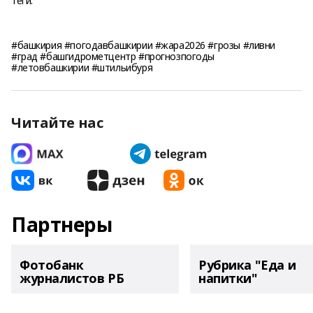
Теги:
#башкирия #погодавбашкирии #жара2026 #грозы #ливни
#град #башгидрометцентр #прогнозпогоды
#летовбашкирии #штильибуря
Читайте нас
Партнеры
Фотобанк
Рубрика "Еда и
журналистов РБ
напитки"