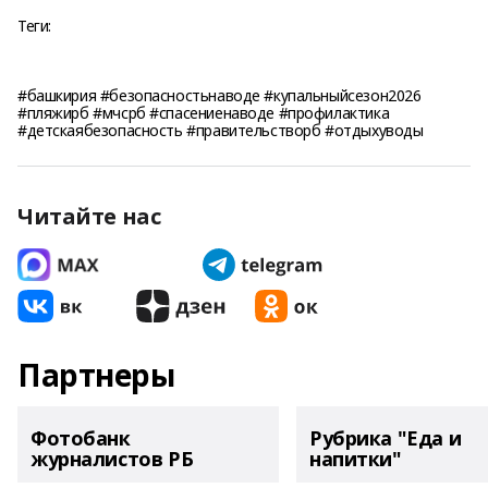
Теги:
#башкирия #безопасностьнаводе #купальныйсезон2026
#пляжирб #мчсрб #спасениенаводе #профилактика
#детскаябезопасность #правительстворб #отдыхуводы
Читайте нас
Партнеры
Фотобанк
Рубрика "Еда и
журналистов РБ
напитки"