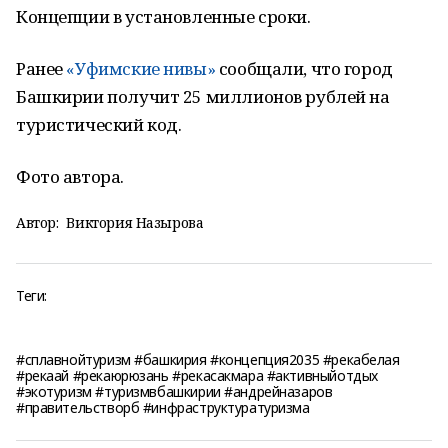
Концепции в установленные сроки.
Ранее
«Уфимские нивы»
сообщали, что город
Башкирии получит 25 миллионов рублей на
туристический код.
Фото автора.
Автор:
Виктория Назырова
Теги:
#сплавнойтуризм #башкирия #концепция2035 #рекабелая
#рекаай #рекаюрюзань #рекасакмара #активныйотдых
#экотуризм #туризмвбашкирии #андрейназаров
#правительстворб #инфраструктуратуризма