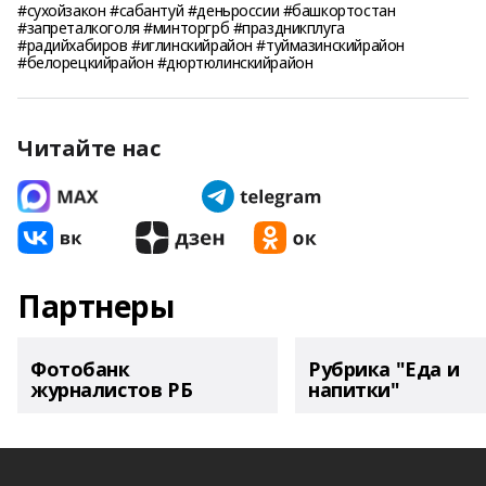
#сухойзакон #сабантуй #деньроссии #башкортостан
#запреталкоголя #минторгрб #праздникплуга
#радийхабиров #иглинскийрайон #туймазинскийрайон
#белорецкийрайон #дюртюлинскийрайон
Читайте нас
Партнеры
Фотобанк
Рубрика "Еда и
журналистов РБ
напитки"